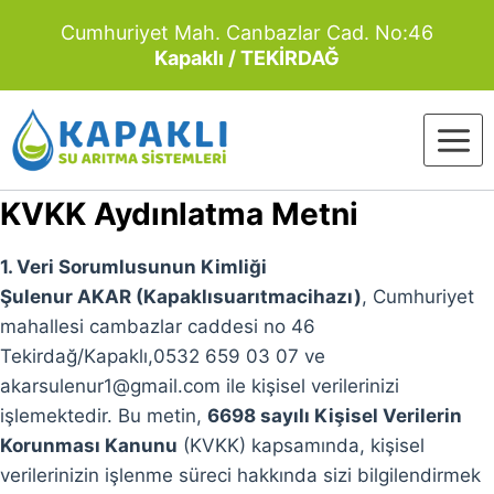
Skip
Cumhuriyet Mah. Canbazlar Cad. No:46
to
Kapaklı / TEKİRDAĞ
content
KVKK Aydınlatma Metni
1. Veri Sorumlusunun Kimliği
Şulenur AKAR (Kapaklısuarıtmacihazı)
, Cumhuriyet
mahallesi cambazlar caddesi no 46
Tekirdağ/Kapaklı,0532 659 03 07 ve
akarsulenur1@gmail.com ile kişisel verilerinizi
işlemektedir. Bu metin,
6698 sayılı Kişisel Verilerin
Korunması Kanunu
(KVKK) kapsamında, kişisel
verilerinizin işlenme süreci hakkında sizi bilgilendirmek