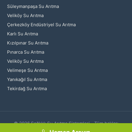
Süleymanpaşa Su Arıtma
Veliköy Su Arıtma
Çerkezköy Endüstriyel Su Arıtma
Karlı Su Arıtma
Kızılpınar Su Arıtma
Pınarca Su Arıtma
Veliköy Su Arıtma
Velimeşe Su Arıtma
Yanıkağıl Su Arıtma
Tekirdağ Su Arıtma
© 2026 Sağlıklı Su Arıtma Sistemleri - Tüm hakları
saklıdır.